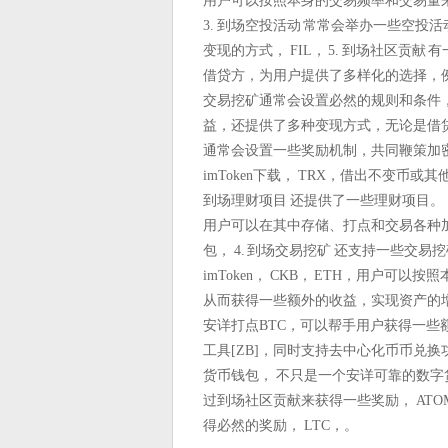
用户可以按照本身的交易频率和交易量
3. 到场空投活动 常常会举办一些空
变现的方式， FIL， 5. 到场社区贡献
借贷方，为用户提供了多样化的选择，
交易挖矿通常会设置必然的规则和条件
益，还提供了多种变现方式，无论是借
通常会设置一些奖励机制，共同鞭策加
imToken下载， TRX，借出不变币或
到场理财项目 还提供了一些理财项目。
用户可以在其中存储、打点和交易各种
包， 4. 到场交易挖矿 还支持一些交
imToken， CKB， ETH，用户可
从而获得一些额外的收益，实现资产的增值
安详打点BTC，可以帮手用户获得一些额
工具[ZB]，同时支持去中心化币币兑换功
货币钱包， 不只是一个安详可靠的数
过到场社区贡献来获得一些奖励， AT
得必然的奖励， LTC，。