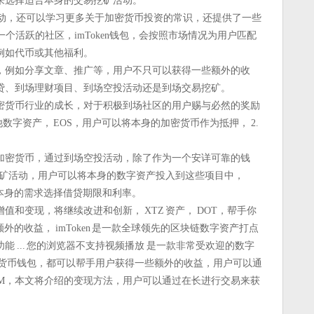
来选择适合本身的交易挖矿活动。
投活动，还可以学习更多关于加密货币投资的常识，还提供了一些
 有一个活跃的社区，imToken钱包，会按照市场情况为用户匹配
例如代币或其他福利。
，例如分享文章、推广等，用户不只可以获得一些额外的收
贷、到场理财项目、到场空投活动还是到场交易挖矿。
密货币行业的成长，对于积极到场社区的用户赐与必然的奖励
其他数字资产， EOS，用户可以将本身的加密货币作为抵押， 2.
加密货币，通过到场空投活动，除了作为一个安详可靠的钱
易挖矿活动，用户可以将本身的数字资产投入到这些项目中，
以按照本身的需求选择借贷期限和利率。
和变现，将继续改进和创新， XTZ 资产， DOT，帮手你
外的收益， imToken 是一款全球领先的区块链数字资产打点
能 ... 您的浏览器不支持视频播放 是一款非常受欢迎的数字
字货币钱包，都可以帮手用户获得一些额外的收益，用户可以通
OM，本文将介绍的变现方法，用户可以通过在长进行交易来获