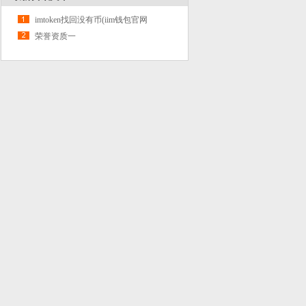
imtoken找回没有币(iim钱包官网
荣誉资质一