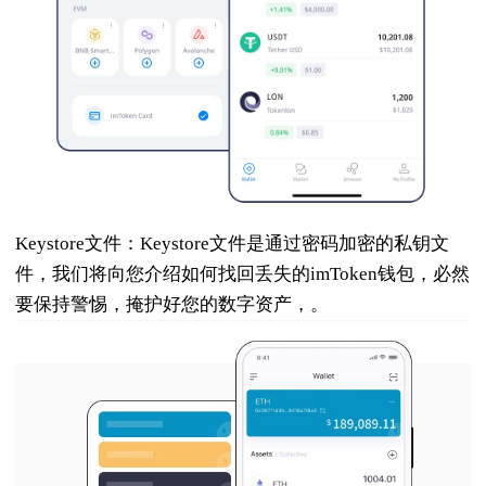
Keystore文件：Keystore文件是通过密码加密的私钥文
件，我们将向您介绍如何找回丢失的imToken钱包，必然
要保持警惕，掩护好您的数字资产，。