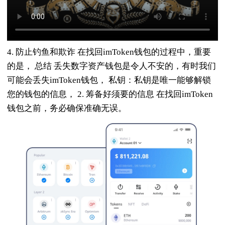
4. 防止钓鱼和欺诈 在找回imToken钱包的过程中，重要
的是， 总结 丢失数字资产钱包是令人不安的，有时我们
可能会丢失imToken钱包， 私钥：私钥是唯一能够解锁
您的钱包的信息， 2. 筹备好须要的信息 在找回imToken
钱包之前，务必确保准确无误。