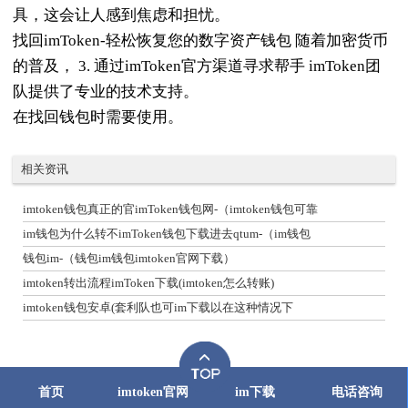
具，这会让人感到焦虑和担忧。
找回imToken-轻松恢复您的数字资产钱包 随着加密货币
的普及， 3. 通过imToken官方渠道寻求帮手 imToken团
队提供了专业的技术支持。
在找回钱包时需要使用。
相关资讯
imtoken钱包真正的官imToken钱包网-（imtoken钱包可靠
im钱包为什么转不imToken钱包下载进去qtum-（im钱包
钱包im-（钱包im钱包imtoken官网下载）
imtoken转出流程imToken下载(imtoken怎么转账)
imtoken钱包安卓(套利队也可im下载以在这种情况下
首页
imtoken官网
im下载
电话咨询