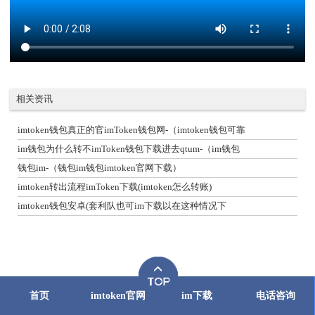
相关资讯
imtoken钱包真正的官imToken钱包网-（imtoken钱包可靠
im钱包为什么转不imToken钱包下载进去qtum-（im钱包
钱包im-（钱包im钱包imtoken官网下载）
imtoken转出流程imToken下载(imtoken怎么转账)
imtoken钱包安卓(套利队也可im下载以在这种情况下
首页
imtoken官网
im下载
电话咨询