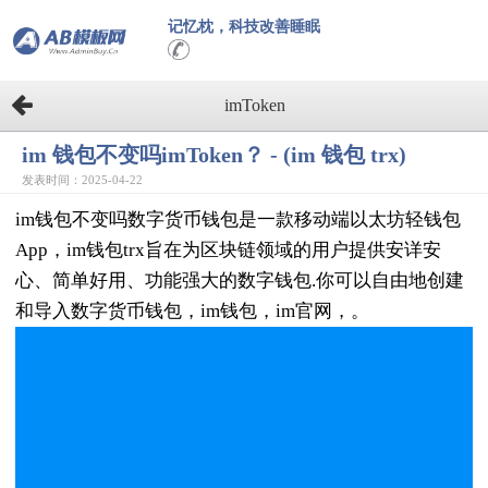
记忆枕，科技改善睡眠
imToken
im 钱包不变吗imToken？ - (im 钱包 trx)
发表时间：2025-04-22
im钱包不变吗数字货币钱包是一款移动端以太坊轻钱包
App，im钱包trx旨在为区块链领域的用户提供安详安
心、简单好用、功能强大的数字钱包.你可以自由地创建
和导入数字货币钱包，im钱包，im官网，。